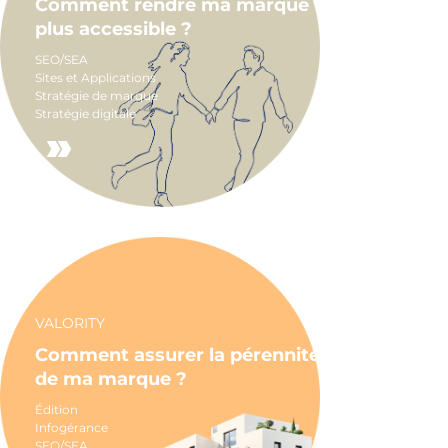
Comment rendre ma marque
plus accessible ?
SEO/SEA
Sites et Applications
Stratégie de marque
Stratégie digitale
VALORITY
Comment assurer la pérennité
de ma marque ?
Édition
Infogérance
SEO/SEA