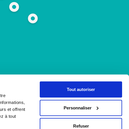
Tout autoriser
tre
informations,
Personnaliser
rs et offrent
z à tout
Refuser