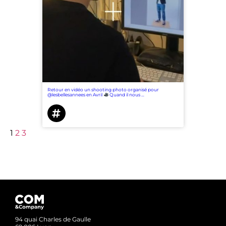
Retour en vidéo un shooting photo organisé pour
@lesbellesannees en Avril
Quand il nous …
1
2
3
94 quai Charles de Gaulle