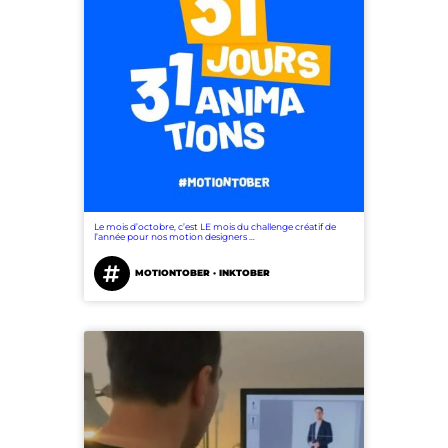
Le mois d’octobre, c’est LE mois du challenge créatif de
l’année pour nos motion designers …
MOTIONTOBER · INKTOBER