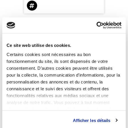
Accueil
Ce site web utilise des cookies.
Certains cookies sont nécessaires au bon
Notre agence
fonctionnement du site, ils sont dispensés de votre
consentement. D’autres cookies peuvent être utilisés
Nos métiers
pour la collecte, la communication d’informations, pour la
personnalisation des annonces et du contenu, la
connaissance et le suivi des visiteurs et offrent des
Nos réalisations
fonctionnalités relatives aux médias sociaux et une
analyse de notre trafic. Vous pouvez à tout moment
Zoom sur la partie 2 du mois d’octobre créatif de nos
changer d’avis en cliquant sur l’icône en bas à gauche.
motion designers
Sébastien …
Afficher les détails
MOTIONTOBER · INKTOBER
Nous recrutons