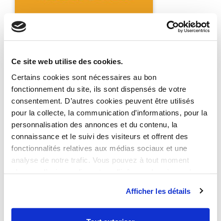
Accueil
Ce site web utilise des cookies.
Certains cookies sont nécessaires au bon
Notre agence
fonctionnement du site, ils sont dispensés de votre
consentement. D’autres cookies peuvent être utilisés
Nos métiers
pour la collecte, la communication d’informations, pour la
personnalisation des annonces et du contenu, la
Zoom sur la partie 2 du mois d’octobre créatif de nos
connaissance et le suivi des visiteurs et offrent des
motion designers
Sébastien ...
Nos réalisations
fonctionnalités relatives aux médias sociaux et une
MOTIONTOBER · INKTOBER
analyse de notre trafic. Vous pouvez à tout moment
changer d’avis en cliquant sur l’icône en bas à gauche.
Afficher les détails
Nous recrutons