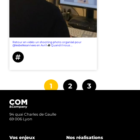
Retour en vidéo un shooting photo organisé pour
@lesbellesannees en Avril
Quand il nous ...
1
2
3
94 quai Charles de Gaulle
69 006 Lyon
Vos enjeux
Nos réalisations