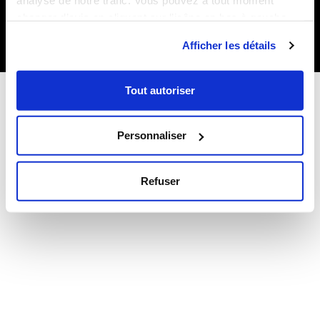
analyse de notre trafic. Vous pouvez à tout moment
Vos enjeux
Nos réalisations
changer d’avis en cliquant sur l’icône en bas à gauche.
Notre culture
Notre communauté
Recrutement
Contact
Afficher les détails
Nous recrutons
Tout autoriser
Notre communauté
Personnaliser
Copyright 2021 – COM & Company –
Mentions légales
Contactez nous
Refuser