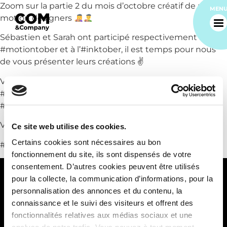
Zoom sur la partie 2 du mois d’octobre créatif de nos
MEN
motion designers
Sébastien et Sarah ont participé respectivement au
#motiontober et à l’#inktober, il est temps pour nous
de vous présenter leurs créations ✌
Voici donc les créations de @sarahcatwo, qui a fait 1
#dessin à l’aquarelle par jour pendant 31 jours !
#inktober2022
Accueil
Vous préférez quel oeuvre vous ?
Ce site web utilise des cookies.
Certains cookies sont nécessaires au bon
#motiondesign #motiondesigner #artist #drawings
Notre agence
fonctionnement du site, ils sont dispensés de votre
consentement. D’autres cookies peuvent être utilisés
Nos métiers
pour la collecte, la communication d’informations, pour la
personnalisation des annonces et du contenu, la
94 quai Charles de Gaulle
connaissance et le suivi des visiteurs et offrent des
69 006 Lyon
Nos réalisations
fonctionnalités relatives aux médias sociaux et une